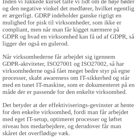
Inden vi lukkede kurset talte vi lidt om de høje bøder
og den negative vinkel det medfører, hvilket egentlig
er ærgerligt. GDRP indeholder ganske rigtigt en
mulighed for pisk til virksomheder, som ikke er
compliant, men når man får kigget nærmere på
GDPR og hvad en virksomhed kan få ud af GDPR, så
ligger der også en gulerod.
Når virksomhederne får arbejdet sig igennem
GDPR-aktviteter, ISO27001 og ISO27002, så har
virksomhederne også fået meget bedre styr på egne
processer, skabt awareness om IT-sikkerhed og står
med en tunet IT-maskine, som er dokumenteret på en
måde der er passende for den enkelte virksomhed.
Det betyder at der effektiviserings-gevinster at hente
for den enkelte virksomhed, fordi man får arbejdet
med eget IT-setup, optimeret processer og løftet
niveau hos medarbejdere, og derudover får man
skåret det overflødige væk.